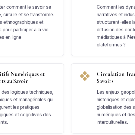
er comment le savoir se
Comment les dyn
, circule et se transforme.
narratives et indust
s ethnographiques et
structurent-elles l
s pour participer à la vie
diffusion des con
es en ligne.
médiatiques à l'èr
plateformes ?
❖
itifs Numériques et
Circulation Tra
ts au Savoir
Savoirs
 des logiques techniques,
Les enjeux géopol
ques et managériales qui
historiques et dip
gurent les pratiques
globalisation des 
iques et cognitives des
numériques et des
nts.
interculturelles.