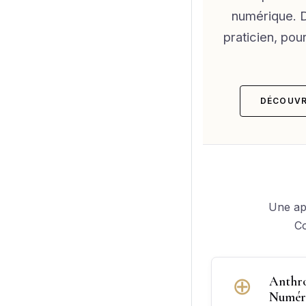
numérique. D
praticien, pou
DÉCOUVR
Une app
Co
⊕
Anthro
Numér