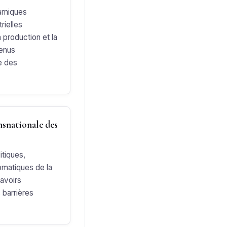
amiques
rielles
a production et la
tenus
e des
nsnationale des
itiques,
lomatiques de la
savoirs
 barrières