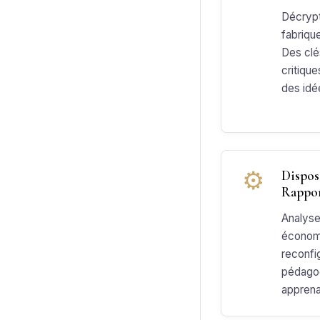
Décrypt
fabrique
Des clé
critique
des idé
⚙
Dispos
Rappor
Analyse
économi
reconfi
pédagog
apprena