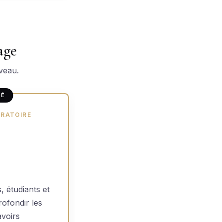
age
veau.
DÉ
ORATOIRE
, étudiants et
ofondir les
avoirs