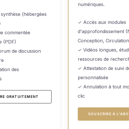
numériques.
 synthèse (hébergées
✓ Accès aux modules
)
d'approfondissement (N
hie commentée
Conception, Circulation
e (PDF)
✓ Vidéos longues, étud
orum de discussion
ressources de recherc
re
✓ Attestation de suivi 
ation des
personnalisée
s
✓ Annulation à tout m
clic
IRE GRATUITEMENT
SOUSCRIRE À L'AB