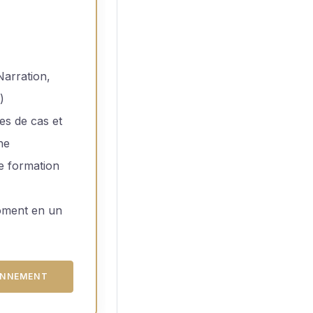
arration,
)
es de cas et
he
de formation
oment en un
ONNEMENT