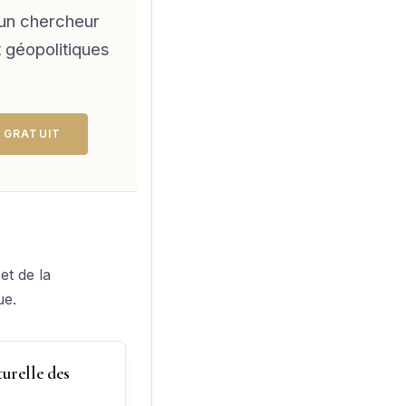
 un chercheur
t géopolitiques
 GRATUIT
et de la
ue.
urelle des