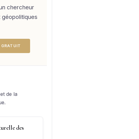
 un chercheur
t géopolitiques
 GRATUIT
et de la
ue.
urelle des