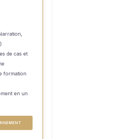
arration,
)
es de cas et
he
de formation
oment en un
ONNEMENT