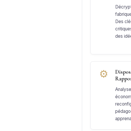
Décrypt
fabrique
Des clé
critique
des idé
⚙
Dispos
Rappor
Analyse
économi
reconfi
pédagog
apprena