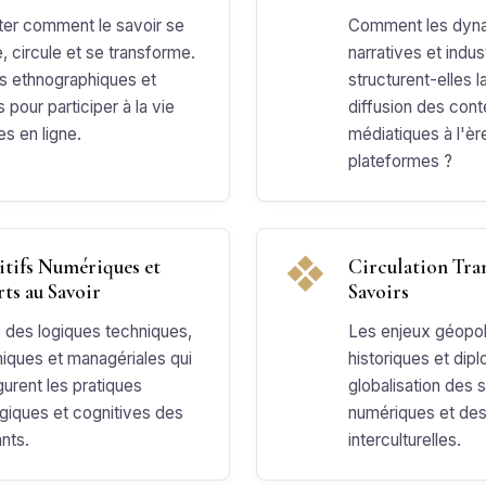
er comment le savoir se
Comment les dyn
, circule et se transforme.
narratives et indust
s ethnographiques et
structurent-elles l
s pour participer à la vie
diffusion des con
es en ligne.
médiatiques à l'èr
plateformes ?
❖
itifs Numériques et
Circulation Tra
ts au Savoir
Savoirs
 des logiques techniques,
Les enjeux géopol
ques et managériales qui
historiques et dip
gurent les pratiques
globalisation des 
iques et cognitives des
numériques et des
nts.
interculturelles.