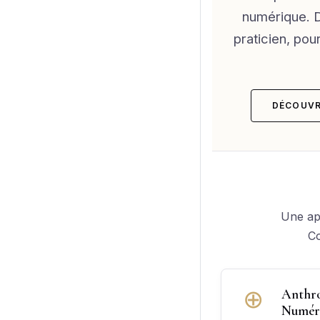
numérique. D
praticien, pou
DÉCOUVR
Une app
Co
⊕
Anthro
Numér