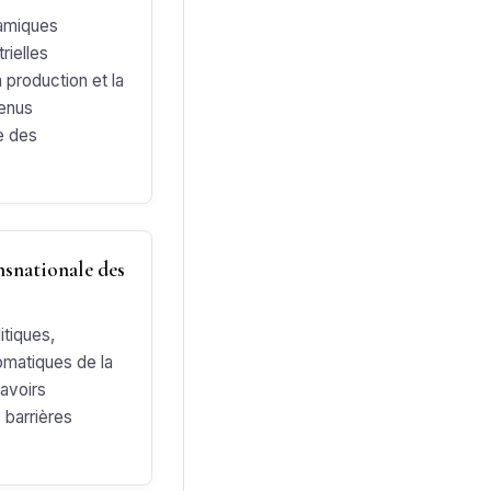
amiques
rielles
a production et la
tenus
e des
nsnationale des
itiques,
lomatiques de la
savoirs
 barrières