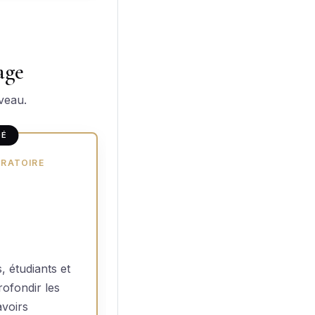
age
veau.
DÉ
ORATOIRE
, étudiants et
ofondir les
avoirs